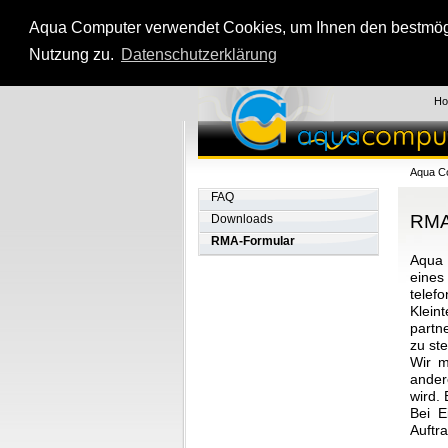
Aqua Computer verwendet Cookies, um Ihnen den bestmögli
Nutzung zu.
Datenschutzerklärung
H
Aqua C
FAQ
RMA
Downloads
RMA-Formular
Aqua 
eines
telef
Klein
partn
zu ste
Wir m
ander
wird.
Bei E
Auftr