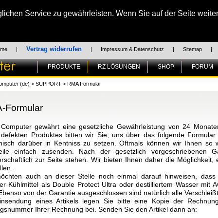
chen Service zu gewährleisten. Wenn Sie auf der Seite weiter
Vertrag widerrufen
ome
|
|
Impressum & Datenschutz
|
Sitemap
|
PRODUKTE
RZ LÖSUNGEN
SHOP
FORUM
omputer (de)
>
SUPPORT
>
RMA Formular
-Formular
Computer gewährt eine gesetzliche Gewährleistung von 24 Monaten
 defekten Produktes bitten wir Sie, uns über das folgende Formular 
onisch darüber in Kentniss zu setzen. Oftmals können wir Ihnen so w
teile einfach zusenden. Nach der gesetzlich vorgeschriebenen Ga
erschaftlich zur Seite stehen. Wir bieten Ihnen daher die Möglichkeit
llen.
öchten auch an dieser Stelle noch einmal darauf hinweisen, das
er Kühlmittel als Double Protect Ultra oder destilliertem Wasser mit
 Ebenso von der Garantie ausgeschlossen sind natürlich alle Verschleiß
insendung eines Artikels legen Sie bitte eine Kopie der Rechnung
agsnummer Ihrer Rechnung bei. Senden Sie den Artikel dann an: