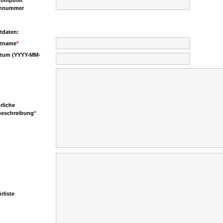
Computer
nnummer
tdaten:
ktname
*
tum (YYYY-MM-
rliche
beschreibung
*
rliste