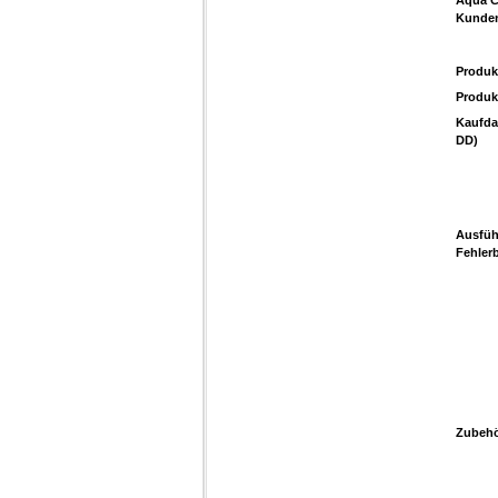
Aqua 
Kunde
Produk
Produ
Kaufda
DD)
Ausfüh
Fehler
Zubehö