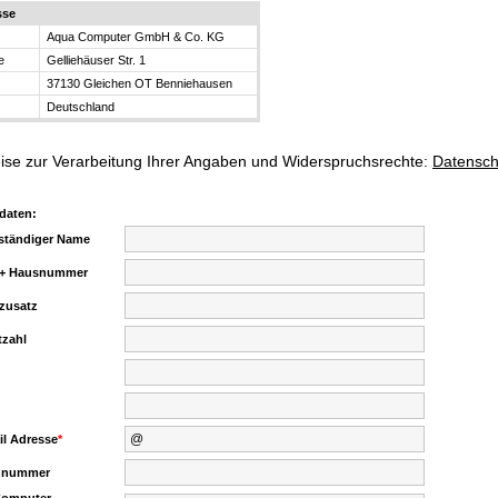
sse
Aqua Computer GmbH & Co. KG
e
Gelliehäuser Str. 1
37130 Gleichen OT Benniehausen
Deutschland
ise zur Verarbeitung Ihrer Angaben und Widerspruchsrechte:
Datensch
daten:
lständiger Name
 + Hausnummer
zusatz
tzahl
il Adresse
*
onnummer